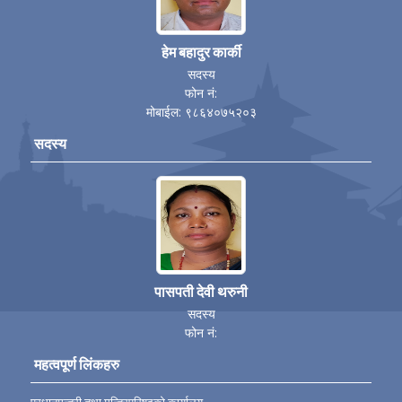
हेम बहादुर कार्की
सदस्य
फोन नं:
मोबाईल: ९८६४०७५२०३
सदस्य
पासपती देवी थरुनी
सदस्य
फोन नं:
महत्वपूर्ण लिंकहरु