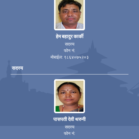
हेम बहादुर कार्की
सदस्य
फोन नं:
मोबाईल: ९८६४०७५२०३
सदस्य
पासपती देवी थरुनी
सदस्य
फोन नं: