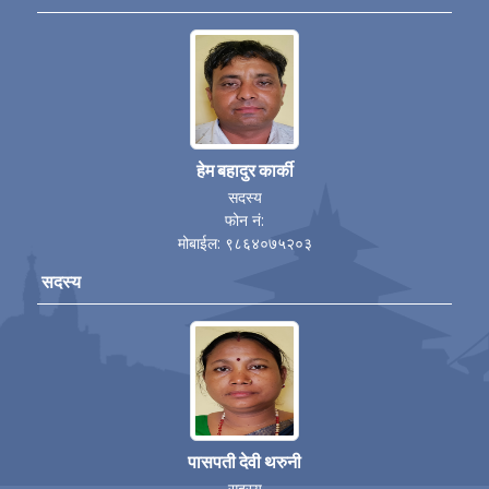
हेम बहादुर कार्की
सदस्य
फोन नं:
मोबाईल: ९८६४०७५२०३
सदस्य
पासपती देवी थरुनी
सदस्य