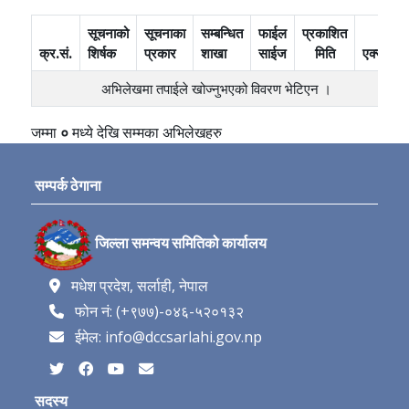
सूचनाको
सूचनाका
सम्बन्धित
फाईल
प्रकाशित
क्र.सं.
शिर्षक
प्रकार
शाखा
साईज
मिति
एक्सन
अभिलेखमा तपाईले खोज्‍नुभएको विवरण भेटिएन ।
जम्मा
०
मध्ये
देखि
सम्मका अभिलेखहरु
सम्पर्क ठेगाना
जिल्ला समन्वय समितिको कार्यालय
मधेश प्रदेश, सर्लाही, नेपाल
फोन नं: (+९७७)-०४६-५२०१३२
ईमेल: info@dccsarlahi.gov.np
सदस्य