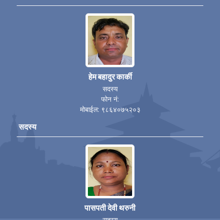
हेम बहादुर कार्की
सदस्य
फोन नं:
मोबाईल: ९८६४०७५२०३
सदस्य
पासपती देवी थरुनी
सदस्य