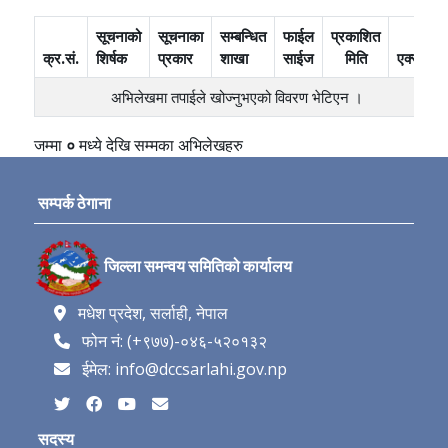
सूचनाको
सूचनाका
सम्बन्धित
फाईल
प्रकाशित
क्र.सं.
शिर्षक
प्रकार
शाखा
साईज
मिति
एक्सन
अभिलेखमा तपाईले खोज्‍नुभएको विवरण भेटिएन ।
जम्मा
०
मध्ये
देखि
सम्मका अभिलेखहरु
सम्पर्क ठेगाना
जिल्ला समन्वय समितिको कार्यालय
मधेश प्रदेश, सर्लाही, नेपाल
फोन नं: (+९७७)-०४६-५२०१३२
ईमेल: info@dccsarlahi.gov.np
सदस्य